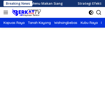
Langsung
emasak Menu Makan Siang
Breaking News
Strategi Efektif Mengatur 
ke
konten
Kapuas Raya
Tanah Kayong
Wahsingbebas
Kubu Raya
Po