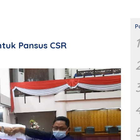
P
1
ntuk Pansus CSR