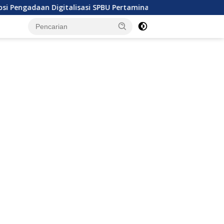
Digitalisasi SPBU Pertamina
Ratusan Kapal Kandas Ak