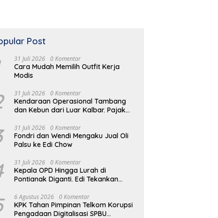
opular Post
31 Juli 2026
0 Komentar
Cara Mudah Memilih Outfit Kerja
Modis
2
31 Juli 2026
0 Komentar
Kendaraan Operasional Tambang
dan Kebun dari Luar Kalbar. Pajak
Kendaraan Hilang
3
31 Juli 2026
0 Komentar
Fondri dan Wendi Mengaku Jual Oli
Palsu ke Edi Chow
4
31 Juli 2026
0 Komentar
Kepala OPD Hingga Lurah di
Pontianak Diganti. Edi Tekankan
Peduli Masalah di Lapangan
5
6 Agustus 2026
0 Komentar
KPK Tahan Pimpinan Telkom Korupsi
Pengadaan Digitalisasi SPBU