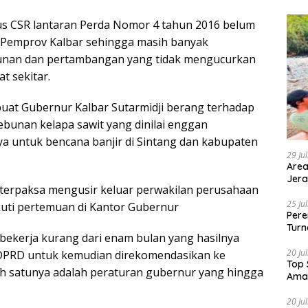
s CSR lantaran Perda Nomor 4 tahun 2016 belum
 Pemprov Kalbar sehingga masih banyak
nan dan pertambangan yang tidak mengucurkan
t sekitar.
uat Gubernur Kalbar Sutarmidji berang terhadap
bunan kelapa sawit yang dinilai enggan
 untuk bencana banjir di Sintang dan kabupaten
29 Ju
Area
Jera
 terpaksa mengusir keluar perwakilan perusahaan
25 Ju
kuti pertemuan di Kantor Gubernur
Pere
Turn
 bekerja kurang dari enam bulan yang hasilnya
20 Ju
 DPRD untuk kemudian direkomendasikan ke
Top 
h satunya adalah peraturan gubernur yang hingga
Ama
20 Ju