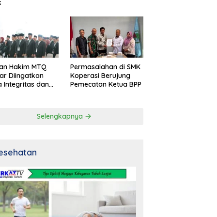
k
an Hakim MTQ
Permasalahan di SMK
ar Diingatkan
Koperasi Berujung
 Integritas dan
Pemecatan Ketua BPP
al
Selengkapnya
esehatan