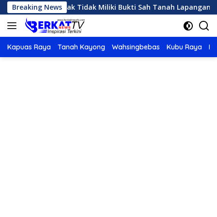
Langsung
ab Landak Tidak Miliki Bukti Sah Tanah Lapangan Bardanadi
Breaking News
ke
konten
Kapuas Raya
Tanah Kayong
Wahsingbebas
Kubu Raya
Po