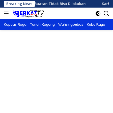
Langsung
 Hujan Buatan Tidak Bisa Dilakukan
Breaking News
Karhutla di Ketap
ke
konten
Kapuas Raya
Tanah Kayong
Wahsingbebas
Kubu Raya
Po