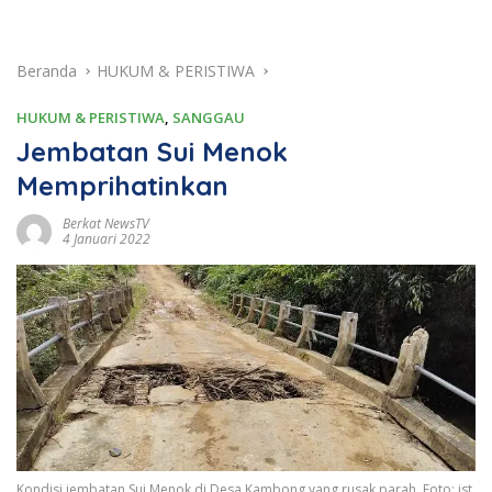
Beranda
HUKUM & PERISTIWA
HUKUM & PERISTIWA
,
SANGGAU
Jembatan Sui Menok
Memprihatinkan
Berkat NewsTV
4 Januari 2022
Kondisi jembatan Sui Menok di Desa Kambong yang rusak parah. Foto: ist