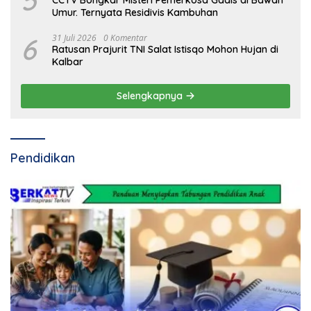
5
CCTV Bongkar Misteri Pemerkosa Gadis di Bawah
Umur. Ternyata Residivis Kambuhan
6
31 Juli 2026
0 Komentar
Ratusan Prajurit TNI Salat Istisqo Mohon Hujan di
Kalbar
Selengkapnya
Pendidikan