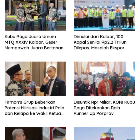
Kubu Raya Juara Umum
Dimulai dari Kalbar, 100
MTQ XXXIV Kalbar, Geser
Kapal Senilai Rp2,2 Triliun
Mempawah Juara Bertahan
Dilepas. Masalah Ekspor
7 Kali
Logam Tanah Jarang
Terselesaikan.
Firman’s Grup Beberkan
Disuntik Rp1 Miliar, KONI Kubu
Potensi Hilirisasi Industri Pala
Raya Ditekankan Raih
dan Kelapa ke Wakil Ketua
Runner Up Porprov
MPR