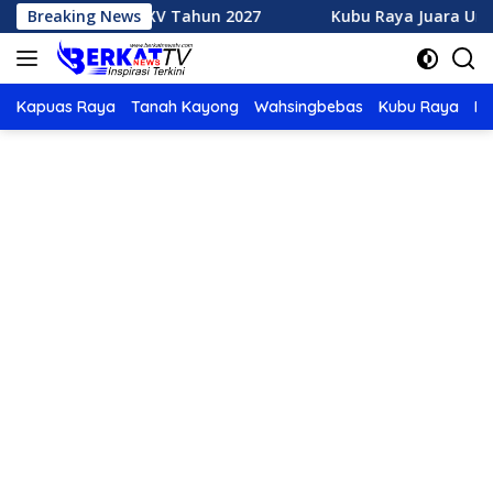
Langsung
TQ XXXV Tahun 2027
Breaking News
Kubu Raya Juara Umum MTQ XXXIV
ke
konten
Kapuas Raya
Tanah Kayong
Wahsingbebas
Kubu Raya
Po