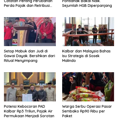
Catatan Penting Perubahan
Pontianak Bakal Naik.
Perda Pajak dan Retribusi
Sejumlah HGB Diperpanjang
Daerah
Setop Mabuk dan Judi di
Kalbar dan Malaysia Bahas
Gawai Dayak. Bersihkan dari
Isu Strategis di Sosek
Ritual Menyimpang
Malindo
Potensi Kebocoran PAD
Warga Serbu Operasi Pasar
Kalbar Rp3 Triliun, Pajak Air
Sembako Rp90 Ribu per
Permukaan Menjadi Sorotan
Paket