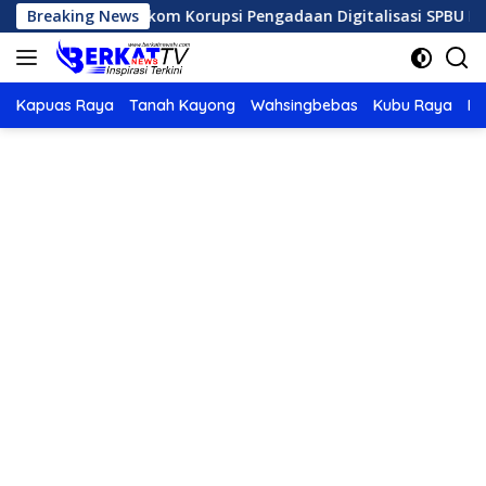
Langsung
inan Telkom Korupsi Pengadaan Digitalisasi SPBU Pertamina
Breaking News
ke
konten
Kapuas Raya
Tanah Kayong
Wahsingbebas
Kubu Raya
Po