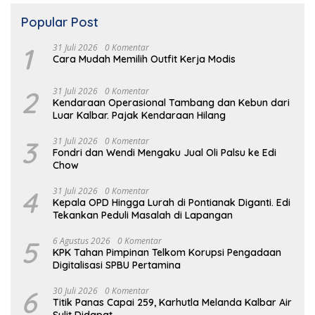
Popular Post
1
31 Juli 2026
0 Komentar
Cara Mudah Memilih Outfit Kerja Modis
2
31 Juli 2026
0 Komentar
Kendaraan Operasional Tambang dan Kebun dari
Luar Kalbar. Pajak Kendaraan Hilang
3
31 Juli 2026
0 Komentar
Fondri dan Wendi Mengaku Jual Oli Palsu ke Edi
Chow
4
31 Juli 2026
0 Komentar
Kepala OPD Hingga Lurah di Pontianak Diganti. Edi
Tekankan Peduli Masalah di Lapangan
5
6 Agustus 2026
0 Komentar
KPK Tahan Pimpinan Telkom Korupsi Pengadaan
Digitalisasi SPBU Pertamina
6
30 Juli 2026
0 Komentar
Titik Panas Capai 259, Karhutla Melanda Kalbar Air