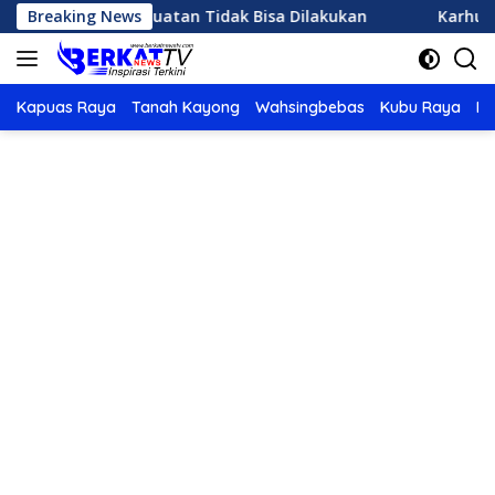
Langsung
Hujan Buatan Tidak Bisa Dilakukan
Breaking News
Karhutla di Ketap
ke
konten
Kapuas Raya
Tanah Kayong
Wahsingbebas
Kubu Raya
Po