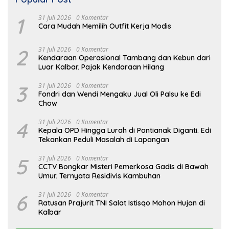
1
31 Juli 2026
0 Komentar
Cara Mudah Memilih Outfit Kerja Modis
2
31 Juli 2026
0 Komentar
Kendaraan Operasional Tambang dan Kebun dari
Luar Kalbar. Pajak Kendaraan Hilang
3
31 Juli 2026
0 Komentar
Fondri dan Wendi Mengaku Jual Oli Palsu ke Edi
Chow
4
31 Juli 2026
0 Komentar
Kepala OPD Hingga Lurah di Pontianak Diganti. Edi
Tekankan Peduli Masalah di Lapangan
5
31 Juli 2026
0 Komentar
CCTV Bongkar Misteri Pemerkosa Gadis di Bawah
Umur. Ternyata Residivis Kambuhan
6
31 Juli 2026
0 Komentar
Ratusan Prajurit TNI Salat Istisqo Mohon Hujan di
Kalbar