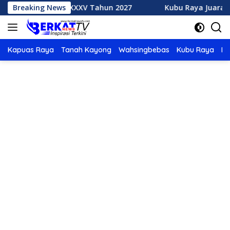
Langsung
h MTQ XXXV Tahun 2027
Breaking News
Kubu Raya Juara Umum MTQ XX
ke
konten
Kapuas Raya
Tanah Kayong
Wahsingbebas
Kubu Raya
Po