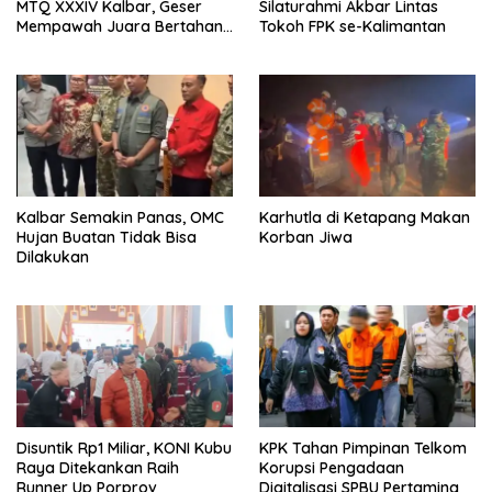
MTQ XXXIV Kalbar, Geser
Silaturahmi Akbar Lintas
Mempawah Juara Bertahan
Tokoh FPK se-Kalimantan
7 Kali
Kalbar Semakin Panas, OMC
Karhutla di Ketapang Makan
Hujan Buatan Tidak Bisa
Korban Jiwa
Dilakukan
Disuntik Rp1 Miliar, KONI Kubu
KPK Tahan Pimpinan Telkom
Raya Ditekankan Raih
Korupsi Pengadaan
Runner Up Porprov
Digitalisasi SPBU Pertamina