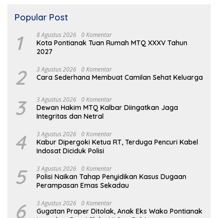
Popular Post
1
8 Agustus 2026
0 Komentar
Kota Pontianak Tuan Rumah MTQ XXXV Tahun
2027
2
3 Agustus 2026
0 Komentar
Cara Sederhana Membuat Camilan Sehat Keluarga
3
3 Agustus 2026
0 Komentar
Dewan Hakim MTQ Kalbar Diingatkan Jaga
Integritas dan Netral
4
3 Agustus 2026
0 Komentar
Kabur Dipergoki Ketua RT, Terduga Pencuri Kabel
Indosat Diciduk Polisi
5
3 Agustus 2026
0 Komentar
Polisi Naikan Tahap Penyidikan Kasus Dugaan
Perampasan Emas Sekadau
6
3 Agustus 2026
0 Komentar
Gugatan Praper Ditolak, Anak Eks Wako Pontianak