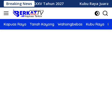
Langsung
 MTQ XXXV Tahun 2027
Breaking News
Kubu Raya Juara Umum MTQ XXX
ke
konten
Kapuas Raya
Tanah Kayong
Wahsingbebas
Kubu Raya
Po