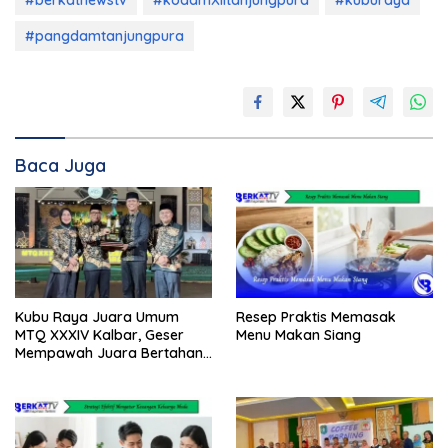
#berkatnewstv
#kodamXIItanjungpura
#kuburaya
#pangdamtanjungpura
Baca Juga
Kubu Raya Juara Umum
Resep Praktis Memasak
MTQ XXXIV Kalbar, Geser
Menu Makan Siang
Mempawah Juara Bertahan
7 Kali