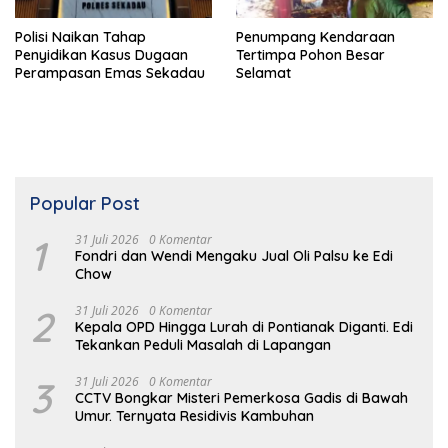
Polisi Naikan Tahap
Penumpang Kendaraan
Penyidikan Kasus Dugaan
Tertimpa Pohon Besar
Perampasan Emas Sekadau
Selamat
Popular Post
1
31 Juli 2026
0 Komentar
Fondri dan Wendi Mengaku Jual Oli Palsu ke Edi
Chow
2
31 Juli 2026
0 Komentar
Kepala OPD Hingga Lurah di Pontianak Diganti. Edi
Tekankan Peduli Masalah di Lapangan
3
31 Juli 2026
0 Komentar
CCTV Bongkar Misteri Pemerkosa Gadis di Bawah
Umur. Ternyata Residivis Kambuhan