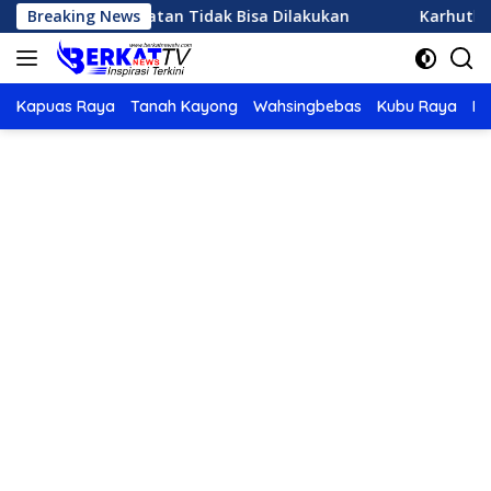
Langsung
ujan Buatan Tidak Bisa Dilakukan
Breaking News
Karhutla di Ketapa
ke
konten
Kapuas Raya
Tanah Kayong
Wahsingbebas
Kubu Raya
Po