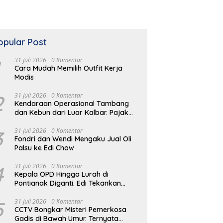
opular Post
31 Juli 2026
0 Komentar
Cara Mudah Memilih Outfit Kerja
Modis
2
31 Juli 2026
0 Komentar
Kendaraan Operasional Tambang
dan Kebun dari Luar Kalbar. Pajak
Kendaraan Hilang
3
31 Juli 2026
0 Komentar
Fondri dan Wendi Mengaku Jual Oli
Palsu ke Edi Chow
4
31 Juli 2026
0 Komentar
Kepala OPD Hingga Lurah di
Pontianak Diganti. Edi Tekankan
Peduli Masalah di Lapangan
5
31 Juli 2026
0 Komentar
CCTV Bongkar Misteri Pemerkosa
Gadis di Bawah Umur. Ternyata