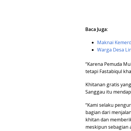
Baca Juga:
Maknai Kemerd
Warga Desa Lin
“Karena Pemuda Muh
tetapi Fastabiqul kh
Khitanan gratis ya
Sanggau itu mendapat
“Kami selaku penguru
bagian dari menjala
khitan dan memberik
meskipun sebagian a