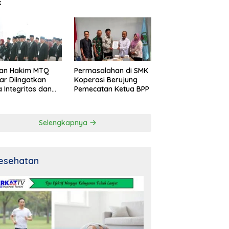
k
an Hakim MTQ
Permasalahan di SMK
ar Diingatkan
Koperasi Berujung
 Integritas dan
Pemecatan Ketua BPP
al
Selengkapnya
esehatan