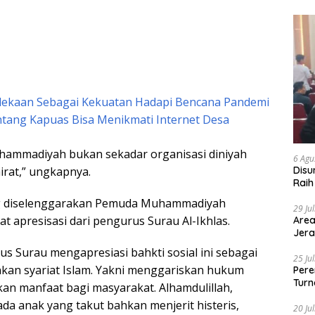
ekaan Sebagai Kekuatan Hadapi Bencana Pandemi
tang Kapuas Bisa Menikmati Internet Desa
ammadiyah bukan sekadar organisasi diniyah
6 Agu
airat,” ungkapnya.
Disu
Raih
ng diselenggarakan Pemuda Muhammadiyah
29 Ju
 apresisasi dari pengurus Surau Al-Ikhlas.
Area
Jera
s Surau mengapresiasi bahkti sosial ini sebagai
25 Ju
nkan syariat Islam. Yakni menggariskan hukum
Pere
Turn
an manfaat bagi masyarakat. Alhamdulillah,
da anak yang takut bahkan menjerit histeris,
20 Ju