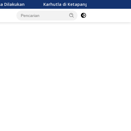
Karhutla di Ketapang Makan Korban Jiwa
Firman’