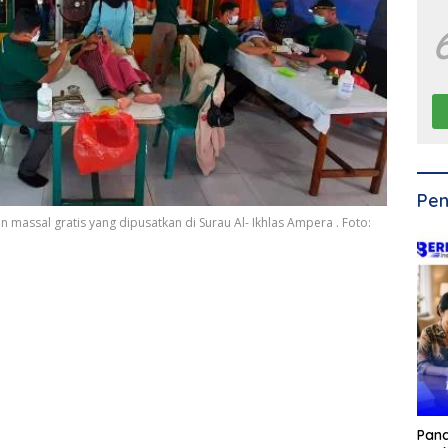
Pen
ssal gratis yang dipusatkan di Surau Al- Ikhlas Ampera . Foto:
Pan