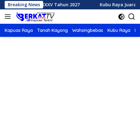
Langsung
h MTQ XXXV Tahun 2027
Breaking News
Kubu Raya Juara Umum MTQ XX
ke
konten
Kapuas Raya
Tanah Kayong
Wahsingbebas
Kubu Raya
Po