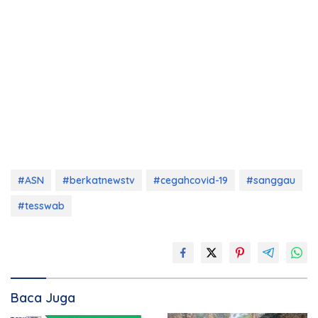
#ASN
#berkatnewstv
#cegahcovid-19
#sanggau
#tesswab
Baca Juga