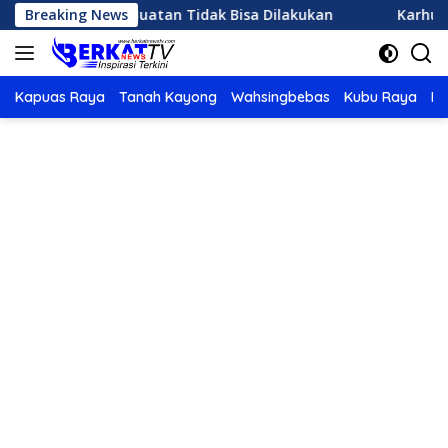
Langsung
Hujan Buatan Tidak Bisa Dilakukan
Breaking News
Karhutla di Ketap
ke
konten
Kapuas Raya
Tanah Kayong
Wahsingbebas
Kubu Raya
Po