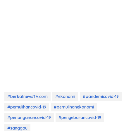
#berkatnewsTV.com
#ekonomi
#pandemicovid-19
#pemulihancovid-19
#pemulihanekonomi
#penanganancovid-19
#penyebarancovid-19
#sanggau