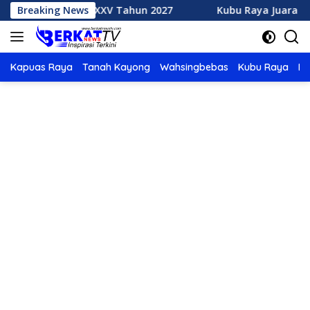
Langsung
h MTQ XXXV Tahun 2027
Breaking News
Kubu Raya Juara Umum MTQ XXX
ke
konten
Kapuas Raya
Tanah Kayong
Wahsingbebas
Kubu Raya
Po