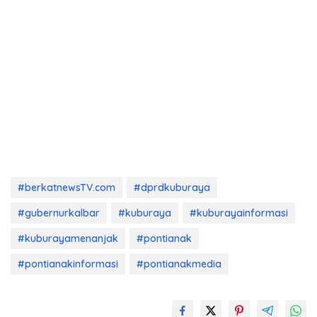
#berkatnewsTV.com
#dprdkuburaya
#gubernurkalbar
#kuburaya
#kuburayainformasi
#kuburayamenanjak
#pontianak
#pontianakinformasi
#pontianakmedia