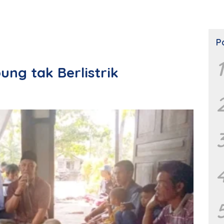
P
1
ung tak Berlistrik