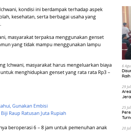
chwani, kondisi ini berdampak terhadap aspek
olah, kesehatan, serta berbagai usaha yang
.
wani, masyarakat terpaksa menggunakan genset
amun yang tidak mampu menggunakan lampu
ung Ichwani, masyarakat harus mengeluarkan biaya
6 Agu
Disu
untuk menghidupkan genset yang rata rata Rp3 –
Raih
29 Ju
Area
Jera
etahui, Gunakan Embisi
25 Ju
Pere
iji Raup Ratusan Juta Rupiah
Turn
hanya beroperasi 6 – 8 jam untuk pemenuhan anak
20 Ju