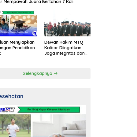
r Mempawah Juara Bertahan 7 Kali
duan Menyiapkan
Dewan Hakim MTQ
ngan Pendidikan
Kalbar Diingatkan
k
Jaga Integritas dan
Netral
Selengkapnya
esehatan