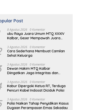
opular Post
8 Agustus 2026
0 Komentar
ubu Raya Juara Umum MTQ XXXIV
Kalbar, Geser Mempawah Juara
Bertahan 7 Kali
2
3 Agustus 2026
0 Komentar
Cara Sederhana Membuat Camilan
Sehat Keluarga
3
3 Agustus 2026
0 Komentar
Dewan Hakim MTQ Kalbar
Diingatkan Jaga Integritas dan
Netral
4
3 Agustus 2026
0 Komentar
Kabur Dipergoki Ketua RT, Terduga
Pencuri Kabel Indosat Diciduk Polisi
5
3 Agustus 2026
0 Komentar
Polisi Naikan Tahap Penyidikan Kasus
Dugaan Perampasan Emas Sekadau