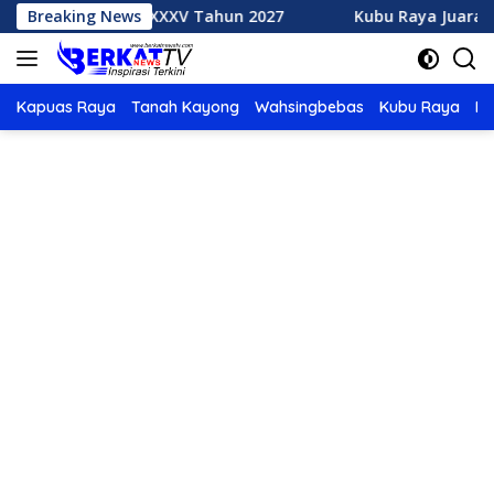
Langsung
h MTQ XXXV Tahun 2027
Breaking News
Kubu Raya Juara Umum MTQ XX
ke
konten
Kapuas Raya
Tanah Kayong
Wahsingbebas
Kubu Raya
Po