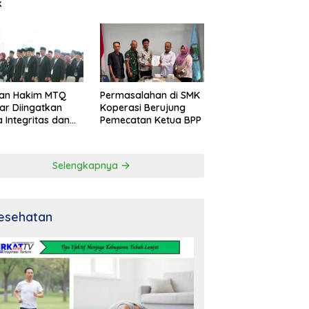
k
an Hakim MTQ
Permasalahan di SMK
ar Diingatkan
Koperasi Berujung
 Integritas dan
Pemecatan Ketua BPP
al
Selengkapnya
esehatan