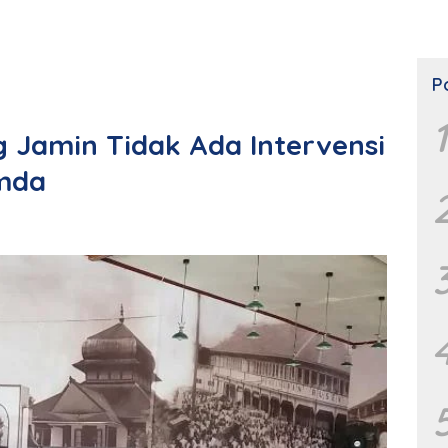
P
1
 Jamin Tidak Ada Intervensi
umda