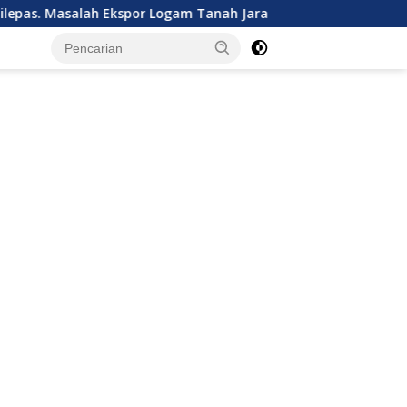
lah Ekspor Logam Tanah Jarang Terselesaikan.
Kalbar Tu