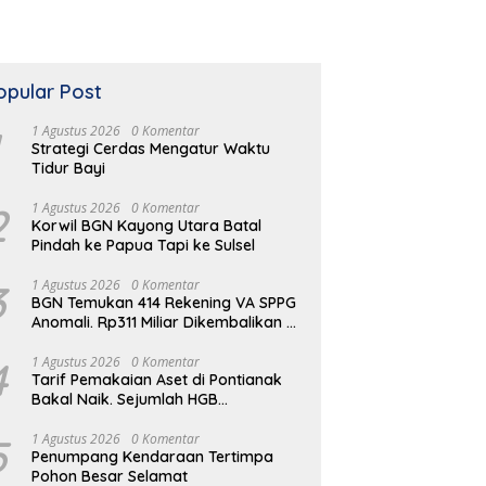
opular Post
1 Agustus 2026
0 Komentar
Strategi Cerdas Mengatur Waktu
Tidur Bayi
2
1 Agustus 2026
0 Komentar
Korwil BGN Kayong Utara Batal
Pindah ke Papua Tapi ke Sulsel
3
1 Agustus 2026
0 Komentar
BGN Temukan 414 Rekening VA SPPG
Anomali. Rp311 Miliar Dikembalikan ke
Kas Negara
4
1 Agustus 2026
0 Komentar
Tarif Pemakaian Aset di Pontianak
Bakal Naik. Sejumlah HGB
Diperpanjang
5
1 Agustus 2026
0 Komentar
Penumpang Kendaraan Tertimpa
Pohon Besar Selamat