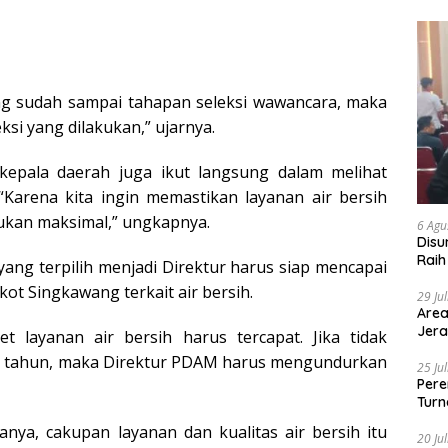
ang sudah sampai tahapan seleksi wawancara, maka
eksi yang dilakukan,” ujarnya.
kepala daerah juga ikut langsung dalam melihat
“Karena kita ingin memastikan layanan air bersih
kukan maksimal,” ungkapnya.
6 Agu
Disu
Raih
yang terpilih menjadi Direktur harus siap mencapai
ot Singkawang terkait air bersih.
29 Ju
Area
Jera
et layanan air bersih harus tercapat. Jika tidak
tu tahun, maka Direktur PDAM harus mengundurkan
25 Ju
Pere
Turn
anya, cakupan layanan dan kualitas air bersih itu
20 Ju