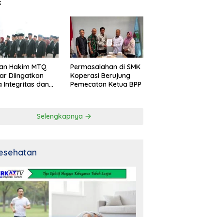
k
an Hakim MTQ
Permasalahan di SMK
ar Diingatkan
Koperasi Berujung
 Integritas dan
Pemecatan Ketua BPP
al
Selengkapnya
esehatan