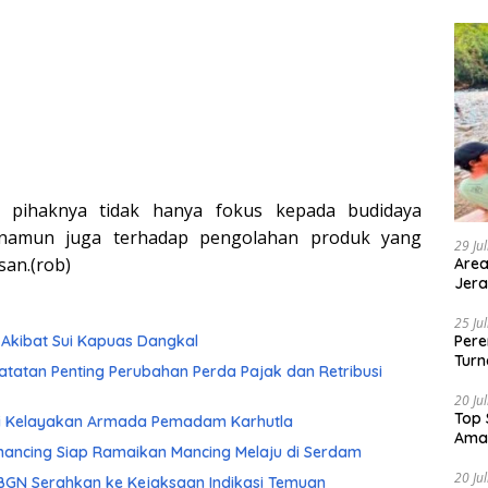
 pihaknya tidak hanya fokus kepada budidaya
 namun juga terhadap pengolahan produk yang
29 Ju
an.(rob)
Area
Jera
25 Ju
Akibat Sui Kapuas Dangkal
Pere
Turn
atatan Penting Perubahan Perda Pajak dan Retribusi
20 Ju
Top 
ji Kelayakan Armada Pemadam Karhutla
Ama
ancing Siap Ramaikan Mancing Melaju di Serdam
20 Ju
, BGN Serahkan ke Kejaksaan Indikasi Temuan