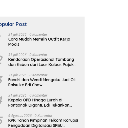
opular Post
31 Juli 2026
0 Komentar
Cara Mudah Memilih Outfit Kerja
Modis
2
31 Juli 2026
0 Komentar
Kendaraan Operasional Tambang
dan Kebun dari Luar Kalbar. Pajak
Kendaraan Hilang
3
31 Juli 2026
0 Komentar
Fondri dan Wendi Mengaku Jual Oli
Palsu ke Edi Chow
4
31 Juli 2026
0 Komentar
Kepala OPD Hingga Lurah di
Pontianak Diganti. Edi Tekankan
Peduli Masalah di Lapangan
5
6 Agustus 2026
0 Komentar
KPK Tahan Pimpinan Telkom Korupsi
Pengadaan Digitalisasi SPBU