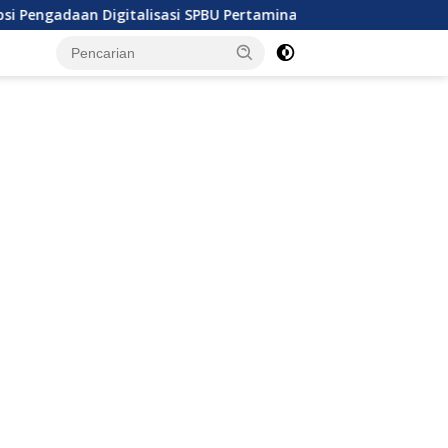
Digitalisasi SPBU Pertamina
Ratusan Kapal Kandas Ak