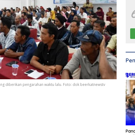
Pen
 diberikan pengarahan waktu lalu. Foto: dok beerkatnewstv
Pan