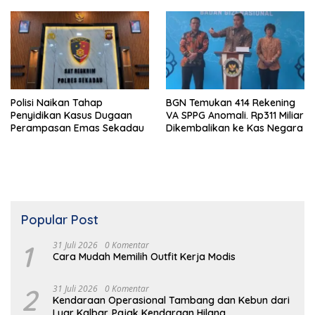
Polisi Naikan Tahap
BGN Temukan 414 Rekening
Penyidikan Kasus Dugaan
VA SPPG Anomali. Rp311 Miliar
Perampasan Emas Sekadau
Dikembalikan ke Kas Negara
Popular Post
1
31 Juli 2026
0 Komentar
Cara Mudah Memilih Outfit Kerja Modis
2
31 Juli 2026
0 Komentar
Kendaraan Operasional Tambang dan Kebun dari
Luar Kalbar. Pajak Kendaraan Hilang