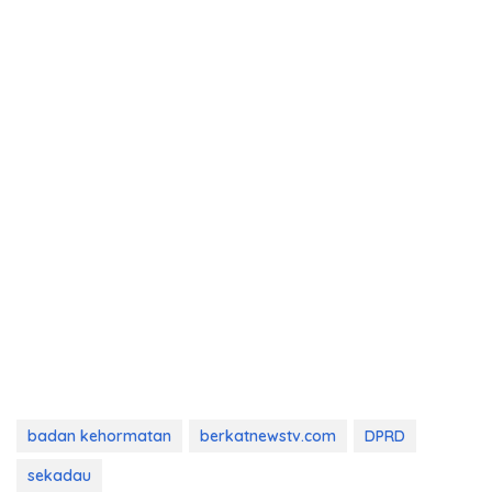
badan kehormatan
berkatnewstv.com
DPRD
sekadau