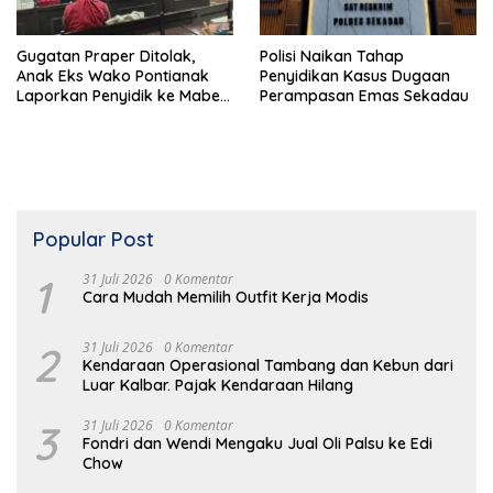
Gugatan Praper Ditolak,
Polisi Naikan Tahap
Anak Eks Wako Pontianak
Penyidikan Kasus Dugaan
Laporkan Penyidik ke Mabes
Perampasan Emas Sekadau
Polri
Popular Post
1
31 Juli 2026
0 Komentar
Cara Mudah Memilih Outfit Kerja Modis
2
31 Juli 2026
0 Komentar
Kendaraan Operasional Tambang dan Kebun dari
Luar Kalbar. Pajak Kendaraan Hilang
3
31 Juli 2026
0 Komentar
Fondri dan Wendi Mengaku Jual Oli Palsu ke Edi
Chow