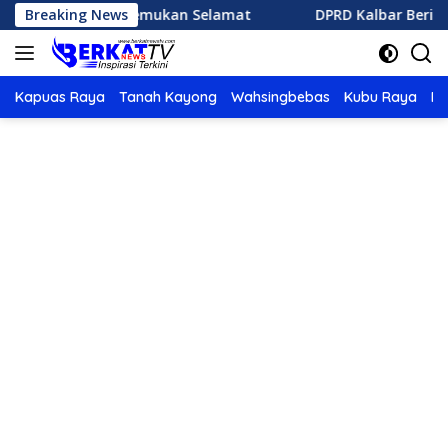
Langsung
utla Ditemukan Selamat
Breaking News
DPRD Kalbar Berikan Catatan 
ke
konten
Kapuas Raya
Tanah Kayong
Wahsingbebas
Kubu Raya
Po