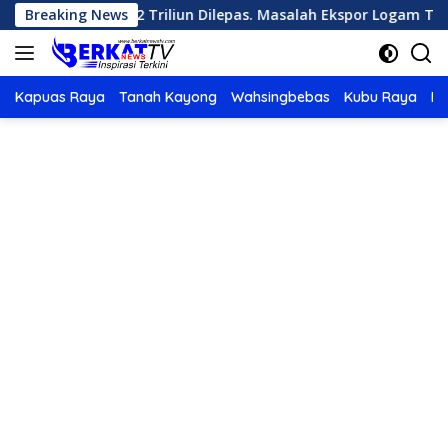
Langsung
ilai Rp2,2 Triliun Dilepas. Masalah Ekspor Logam Tanah Jarang 
Breaking News
ke
konten
Kapuas Raya
Tanah Kayong
Wahsingbebas
Kubu Raya
Po