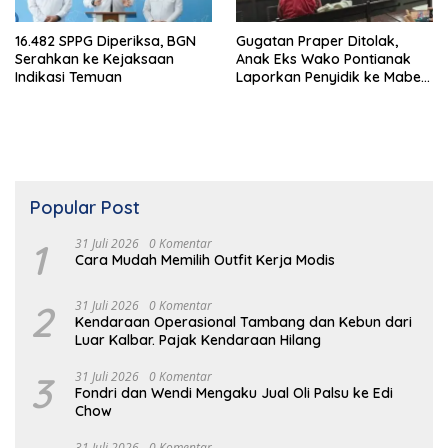
16.482 SPPG Diperiksa, BGN
Gugatan Praper Ditolak,
Serahkan ke Kejaksaan
Anak Eks Wako Pontianak
Indikasi Temuan
Laporkan Penyidik ke Mabes
Polri
Popular Post
1
31 Juli 2026
0 Komentar
Cara Mudah Memilih Outfit Kerja Modis
2
31 Juli 2026
0 Komentar
Kendaraan Operasional Tambang dan Kebun dari
Luar Kalbar. Pajak Kendaraan Hilang
3
31 Juli 2026
0 Komentar
Fondri dan Wendi Mengaku Jual Oli Palsu ke Edi
Chow
31 Juli 2026
0 Komentar