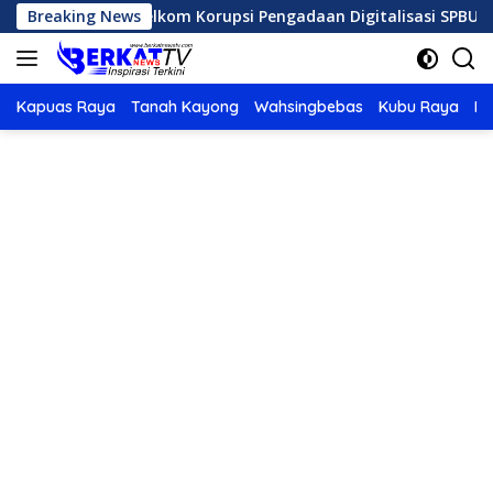
Langsung
pinan Telkom Korupsi Pengadaan Digitalisasi SPBU Pertamina
Breaking News
ke
konten
Kapuas Raya
Tanah Kayong
Wahsingbebas
Kubu Raya
Po